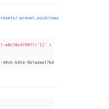
presets/:preset_uuid/copy
31-e0c70cd75871\"]}"
 \

f-48c6-b42a-5b1adaa17bd0/job_list_presets/175