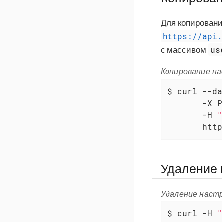
Для копировани
https://api
us
с массивом
Копирование на
$ curl --da
       -X P
       -H 
"
       http
Удаление 
Удаление наст
$ curl -H 
"