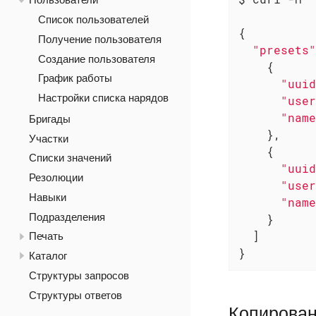
Пользователи
Список пользователей
{

Получение пользователя
"presets"
Создание пользователя
    {

График работы
"uuid
Настройки списка нарядов
"user
"name
Бригады
    },

Участки
    {

Списки значений
"uuid
Резолюции
"user
Навыки
"name
Подразделения
    }

  ]

Печать
}
Каталог
Структуры запросов
Структуры ответов
Копирован