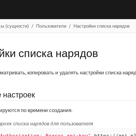
сы (сущности)
Пользователи
Настройки списка нарядов
йки списка нарядов
матривать, копировать и удалять настройки списка наряд
 настроек
ируются по времени создания.
роек списка нарядов для пользователя
Authorization: Bearer api-key"
 https://api.pl