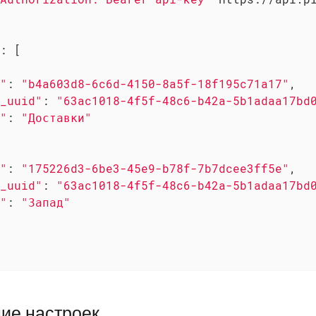
: [

"
: 
"b4a603d8-6c6d-4150-8a5f-18f195c71a17"
,

_uuid"
: 
"63ac1018-4f5f-48c6-b42a-5b1adaa17bd
"
: 
"Доставки"
"
: 
"175226d3-6be3-45e9-b78f-7b7dcee3ff5e"
,

_uuid"
: 
"63ac1018-4f5f-48c6-b42a-5b1adaa17bd
"
: 
"Запад"
ие настроек