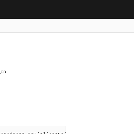
ов.
anadoapp.com/v2/users/63ac1018-4f5f-48c6-b42a