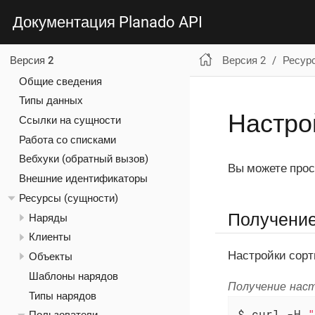
Документация Planado API
Версия 2
Ресур
Версия 2
Общие сведения
Типы данных
Настро
Ссылки на сущности
Работа со списками
Вебхуки (обратный вызов)
Вы можете прос
Внешние идентификаторы
Ресурсы (сущности)
Получение
Наряды
Клиенты
Настройки сорт
Объекты
Шаблоны нарядов
Получение наст
Типы нарядов
$ curl -H 
"