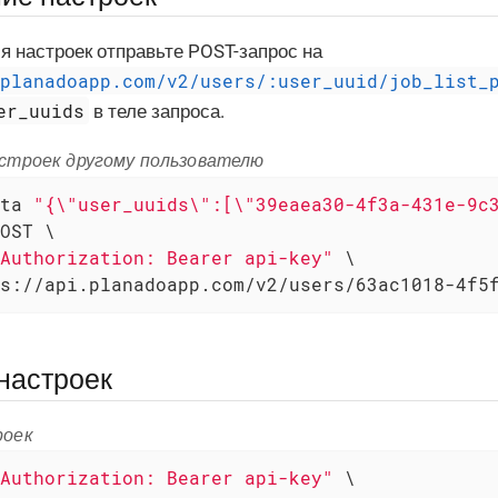
я настроек отправьте POST-запрос на
.planadoapp.com/v2/users/:user_uuid/job_list_
er_uuids
в теле запроса.
строек другому пользователю
ta 
"{\"user_uuids\":[\"39eaea30-4f3a-431e-9c
OST \

Authorization: Bearer api-key"
 \

s://api.planadoapp.com/v2/users/63ac1018-4f5
настроек
роек
Authorization: Bearer api-key"
 \
